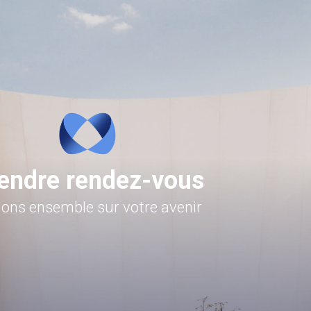
endre rendez-vous
llons ensemble sur votre avenir